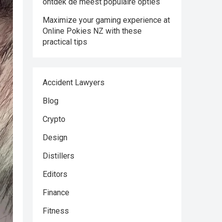
ontdek de meest populaire opties
Maximize your gaming experience at
Online Pokies NZ with these
practical tips
Accident Lawyers
Blog
Crypto
Design
Distillers
Editors
Finance
Fitness