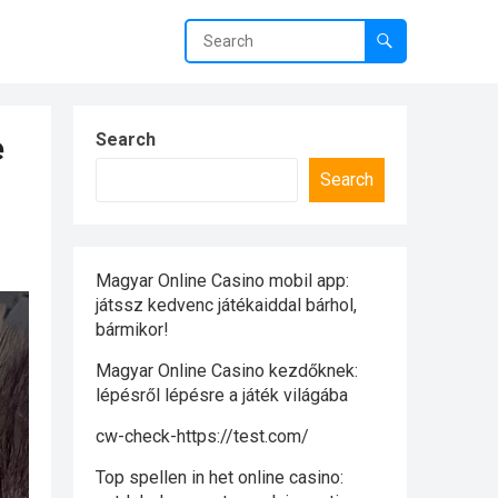
e
Search
Search
Magyar Online Casino mobil app:
játssz kedvenc játékaiddal bárhol,
bármikor!
Magyar Online Casino kezdőknek:
lépésről lépésre a játék világába
cw-check-https://test.com/
Top spellen in het online casino: