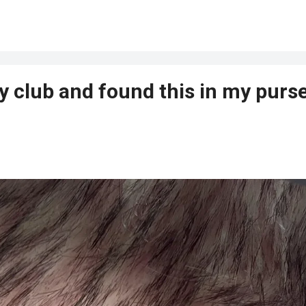
cy club and found this in my purs