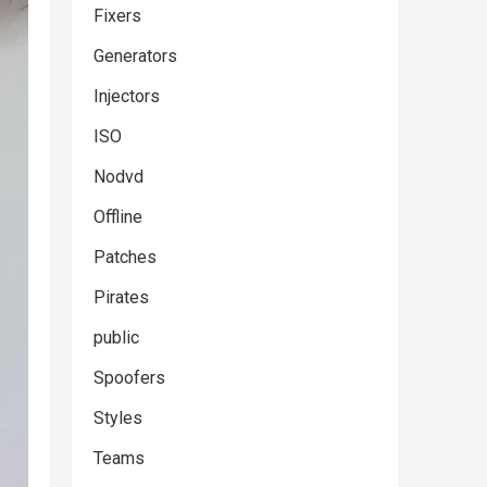
Fixers
Generators
Injectors
ISO
Nodvd
Offline
Patches
Pirates
public
Spoofers
Styles
Teams